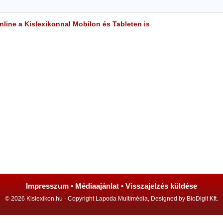
line a Kislexikonnal Mobilon és Tableten is
Impresszum
•
Médiaajánlat
•
Visszajelzés küldése
© 2026 Kislexikon.hu - Copyright Lapoda Multimédia, Designed by BioDigit Kft.