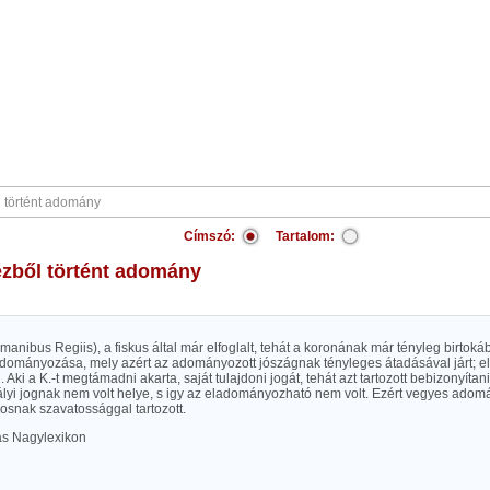
Címszó:
Tartalom:
 kézből történt adomány
manibus Regiis), a fiskus által már elfoglalt, tehát a koronának már tényleg birtok
dományozása, mely azért az adományozott jószágnak tényleges átadásával járt; el
Aki a K.-t megtámadni akarta, saját tulajdoni jogát, tehát azt tartozott bebizonyítani
ályi jognak nem volt helye, s igy az eladományozható nem volt. Ezért vegyes adom
snak szavatossággal tartozott.
las Nagylexikon