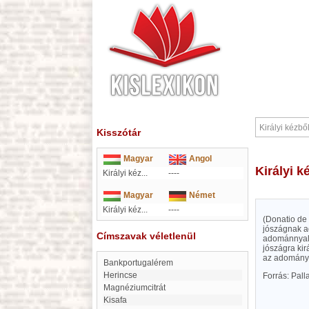
Kisszótár
Magyar
Angol
Királyi
Királyi kéz...
----
Magyar
Német
Királyi kéz...
----
(Donatio de 
jószágnak a
Címszavak véletlenül
adománnyal. 
jószágra kir
az adományo
Bankportugalérem
Herincse
Forrás: Pal
Magnéziumcitrát
Kisafa