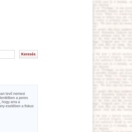
ában levő nemesi
lentétben a peres
, hogy arra a
ány esetében a fiskus