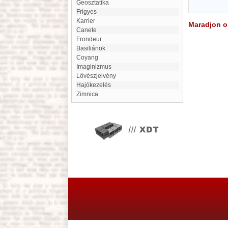
Geosztatika
Frigyes
karrier
Maradjon on
Canete
frondeur
Basiliánok
Coyang
imaginizmus
Lövészjelvény
Hajókezelés
Zimnica