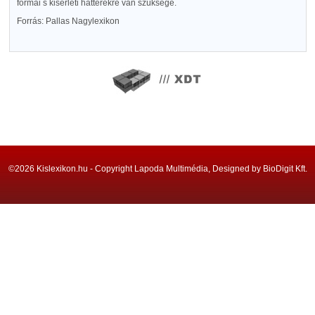
formai s kisérleti hátterekre van szüksége.
Forrás: Pallas Nagylexikon
©2026 Kislexikon.hu - Copyright Lapoda Multimédia, Designed by BioDigit Kft.