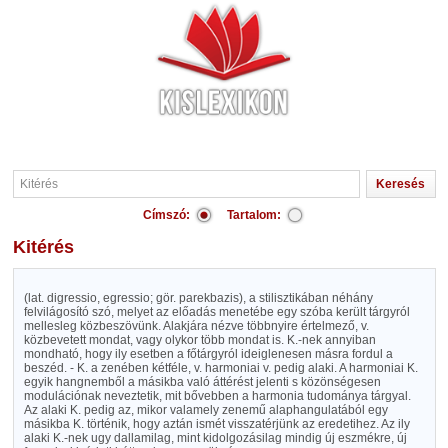
Címszó:
Tartalom:
Kitérés
(lat. digressio, egressio; gör. parekbazis), a stilisztikában néhány
felvilágosító szó, melyet az előadás menetébe egy szóba került tárgyról
mellesleg közbeszövünk. Alakjára nézve többnyire értelmező, v.
közbevetett mondat, vagy olykor több mondat is. K.-nek annyiban
mondható, hogy ily esetben a főtárgyról ideiglenesen másra fordul a
beszéd. - K. a zenében kétféle, v. harmoniai v. pedig alaki. A harmoniai K.
egyik hangnemből a másikba való áttérést jelenti s közönségesen
modulációnak neveztetik, mit bővebben a harmonia tudománya tárgyal.
Az alaki K. pedig az, mikor valamely zenemű alaphangulatából egy
másikba K. történik, hogy aztán ismét visszatérjünk az eredetihez. Az ily
alaki K.-nek ugy dallamilag, mint kidolgozásilag mindig új eszmékre, új