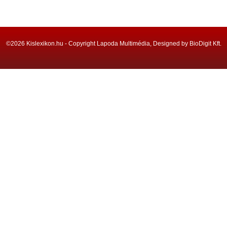
©2026 Kislexikon.hu - Copyright Lapoda Multimédia, Designed by BioDigit Kft.