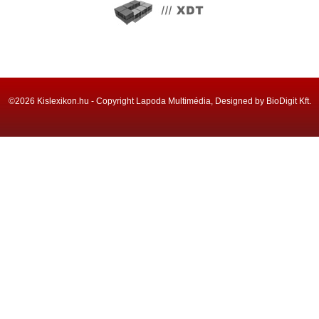
©2026 Kislexikon.hu - Copyright Lapoda Multimédia, Designed by BioDigit Kft.