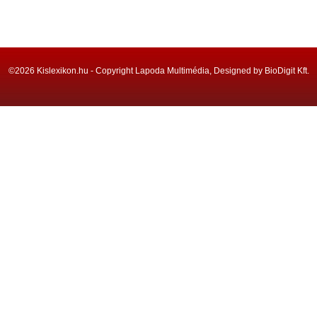
©2026 Kislexikon.hu - Copyright Lapoda Multimédia, Designed by BioDigit Kft.