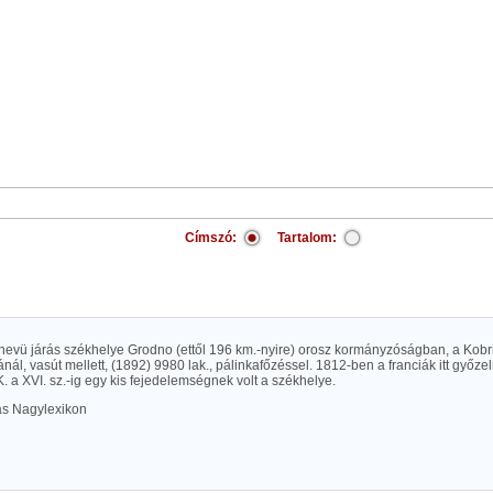
Címszó:
Tartalom:
 nevü járás székhelye Grodno (ettől 196 km.-nyire) orosz kormányzóságban, a Kob
nál, vasút mellett, (1892) 9980 lak., pálinkafőzéssel. 1812-ben a franciák itt győzel
. a XVI. sz.-ig egy kis fejedelemségnek volt a székhelye.
las Nagylexikon