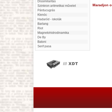
Dissimilaritas
Maradjon on
szinkron aritmetikai művelet
Párducugrás
Klenóc
Hadaród - iskolák
barlang
Riot
magnetohidrodinamika
De By
Batoni
Serif pasa