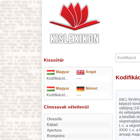
Kisszótár
Magyar
Angol
Kodifiká
Kodifikáció...
----
Magyar
Német
Kodifikáció...
----
(lat.), törv
képező törvé
Címszavak véletlenül
váltójog (187
és vétségekr
a későbbi lén
Olvasófa
végrehajtási 
kakaó
t.-c. a végr
XXXI. t.-c. 
Apertura
anyagi magá
Romanino