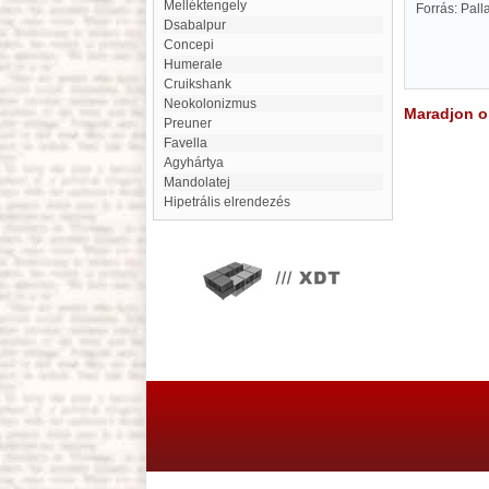
Melléktengely
Forrás: Pal
Dsabalpur
Concepi
humerale
Cruikshank
neokolonizmus
Maradjon on
Preuner
favella
Agyhártya
Mandolatej
hipetrális elrendezés