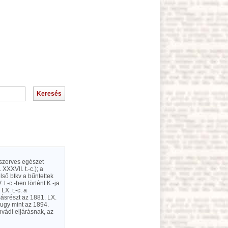
 szerves egészet
XXVII. t.-c.); a
első btkv a bűntettek
t.-c.-ben történt K.-ja
LX. t.-c. a
 másrészt az 1881. LX.
n ugy mint az 1894.
űnvádi eljárásnak, az