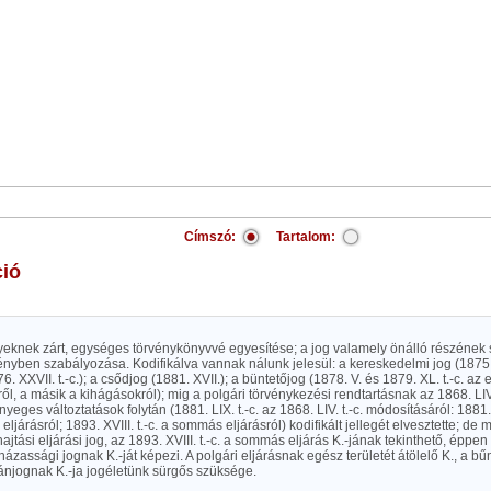
Címszó:
Tartalom:
ció
ényeknek zárt, egységes törvénykönyvvé egyesítése; a jog valamely önálló részének
nyben szabályozása. Kodifikálva vannak nálunk jelesül: a kereskedelmi jog (1875. X
6. XXVII. t.-c.); a csődjog (1881. XVII.); a büntetőjog (1878. V. és 1879. XL. t.-c. az 
ől, a másik a kihágásokról); mig a polgári törvénykezési rendtartásnak az 1868. LIV. 
yeges változtatások folytán (1881. LIX. t.-c. az 1868. LIV. t.-c. módosításáról: 1881. 
eljárásról; 1893. XVIII. t.-c. a sommás eljárásról) kodifikált jellegét elvesztette; de
ehajtási eljárási jog, az 1893. XVIII. t.-c. a sommás eljárás K.-jának tekinthető, éppe
a házassági jognak K.-ját képezi. A polgári eljárásnak egész területét átölelő K., a b
njognak K.-ja jogéletünk sürgős szüksége.