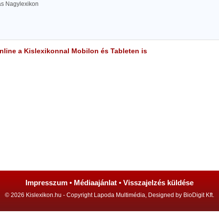
las Nagylexikon
line a Kislexikonnal Mobilon és Tableten is
Impresszum
•
Médiaajánlat
•
Visszajelzés küldése
© 2026 Kislexikon.hu - Copyright Lapoda Multimédia, Designed by BioDigit Kft.