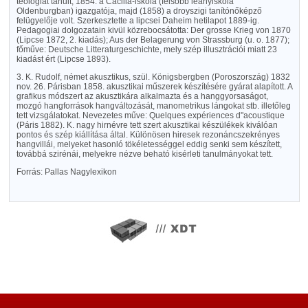
teologiát tanult; 1854. a Cäcilia-iskola (felsőbb leányiskola
Oldenburgban) igazgatója, majd (1858) a droyszigi tanítónőképző
felügyelője volt. Szerkesztette a lipcsei Daheim hetilapot 1889-ig.
Pedagogiai dolgozatain kivül közrebocsátotta: Der grosse Krieg von 1870
(Lipcse 1872, 2. kiadás); Aus der Belagerung von Strassburg (u. o. 1877);
főműve: Deutsche Litteraturgeschichte, mely szép illusztrációi miatt 23
kiadást ért (Lipcse 1893).
3. K. Rudolf, német akusztikus, szül. Königsbergben (Poroszország) 1832
nov. 26. Párisban 1858. akusztikai műszerek készítésére gyárat alapított. A
grafikus módszert az akusztikára alkalmazta és a hanggyorsaságot,
mozgó hangforrások hangváltozását, manometrikus lángokat stb. illetőleg
tett vizsgálatokat. Nevezetes műve: Quelques expériences d"acoustique
(Páris 1882). K. nagy hirnévre tett szert akusztikai készülékek kiválóan
pontos és szép kiállítása által. Különösen hiresek rezonáncszekrényes
hangvillái, melyeket hasonló tökéletességgel eddig senki sem készített,
továbbá szirénái, melyekre nézve beható kisérleti tanulmányokat tett.
Forrás: Pallas Nagylexikon