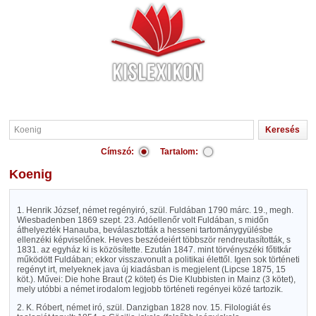
Címszó:
Tartalom:
Koenig
1. Henrik József, német regényiró, szül. Fuldában 1790 márc. 19., megh.
Wiesbadenben 1869 szept. 23. Adóellenőr volt Fuldában, s midőn
áthelyezték Hanauba, beválasztották a hesseni tartománygyülésbe
ellenzéki képviselőnek. Heves beszédeiért többször rendreutasították, s
1831. az egyház ki is közösítette. Ezután 1847. mint törvényszéki főtitkár
működött Fuldában; ekkor visszavonult a politikai élettől. Igen sok történeti
regényt irt, melyeknek java új kiadásban is megjelent (Lipcse 1875, 15
köt.). Művei: Die hohe Braut (2 kötet) és Die Klubbisten in Mainz (3 kötet),
mely utóbbi a német irodalom legjobb történeti regényei közé tartozik.
2. K. Róbert, német iró, szül. Danzigban 1828 nov. 15. Filologiát és