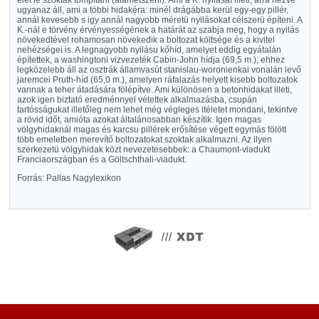
élét le szokták tompítani (alámetszeni). Ami a K. nyilását illeti, arra nézve
ugyanaz áll, ami a többi hidakéra: minél drágábba kerül egy-egy pillér,
annál kevesebb s igy annál nagyobb méretü nyilásokat célszerü építeni. A
K.-nál e törvény érvényességének a határát az szabja meg, hogy a nyilás
növekedtével rohamosan növekedik a boltozat költsége és a kivitel
nehézségei is. A legnagyobb nyilásu kőhíd, amelyet eddig egyátalán
építettek, a washingtoni vizvezeték Cabin-John hídja (69,5 m.); ehhez
legközelebb áll az osztrák államvasút stanislau-woronienkai vonalán levő
jaremcei Pruth-híd (65,0 m.), amelyen ráfalazás helyett kisebb boltozatok
vannak a teher átadására fölépítve. Ami különösen a betonhidakat illeti,
azok igen biztató eredménnyel vétettek alkalmazásba, csupán
tartósságukat illetőleg nem lehet még végleges itéletet mondani, tekintve
a rövid időt, amióta azokat általánosabban készítik. Igen magas
völgyhidaknál magas és karcsu pillérek erősítése végett egymás fölött
több emeletben merevítő boltozatokat szoktak alkalmazni. Az ilyen
szerkezetü völgyhidak közt nevezetesebbek: a Chaumont-viadukt
Franciaországban és a Göltschthali-viadukt.
Forrás: Pallas Nagylexikon