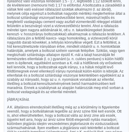
nyiláshoz való viszonya rendesen 1:5 - 1:7, legfölebb 1:12 szokott lenni,
de kivételesen (nemoursi hid) 1:17 is előfordul. A boltozatra a záradéktól a
vállak felé való eséssel ráfalazást szoktak alkalmazni (l. az ábrát),
melynek célja egyrészt a boltvállak nagyobb mértékü megterhelése által a
boltozat szilárdsági viszonyait kedvezőbbé tenni, másrészt lejtős és
megfelelő vastagságu cement vagy aszfalt vizmentesítő réteggel ellátott
felületén a beszivárgó vizet a vizlevezetőkhöz terelni. Ahol a ráfalazás
méretei igen nagyra adódnának ki, ott u. n. takaréküregeket (kisebb
kereszt- v. hosszirányu boltozatokkal) alkalmaznak a ráfalazás testében. A
ráfalazásra jön a feltöltő kavics- vagy homokréteg, a vizlevezető körül
nagyobb darab kövekkel, a lefolyás könnyítése végett. Ezt a feltöltést, a
híd keresztmetszete irányában értve, mindkét oldalról u. n. homlokfalak
határolják, amelyek a boltozat szélein vannak felépítve. Sziklás, vagy igen
megbizható szilárdságu altalajon épülő K.-nál a talajt használják fel
természetes ellenfalak (l. o.) gyanánt (u. n. culées perdues) s külön hídfőt
nem is építenek, egyébként azonban a K.-nál a hídfőknek oly erőseknek
kell lenniök, hogy a boltozatnak egyik irányu, s a hátuk mögött levő
földtömegnek evvel ellenkező irányu nyomását külön-külön is kibirják. Az
ellenfalak és a boltozat szilárdsági viszonyai tekintetében egyébként az a
szabály az irányadó, hogy az u. n. nyomások vonalának az ellenfal,
illetőleg a boltozat keresztszelvényének belső harmadrészében kell
maradnia. Ennek a szabálynak az alapján határozzák meg első sorban a
boltozat vastagságát és az ellenfal méreteit.
[ÁBRA]
Kőhíd.
A K. általános elrendezését illetőleg még az a körülmény is figyelembe
veendő, hogy a boltvállaknak legetőle az árviz szine fölé kell esniök. Ott
is, ahol elkerülhetetlen, hogy a boltozat válla az árviz zine alá essék,
ügyelni kell arra, hogy az árviz szine fölött elegendő nyilás maradjon;
különben jégjárás idején veszedelmes jégtorlaszok és vizduzzadások
származhatnának. Ilyen esetben a jégjárásra való tekintettel a boltozat