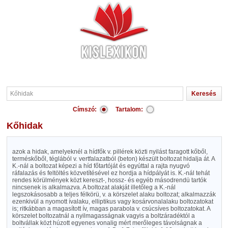
Címszó:
Tartalom:
Kőhidak
azok a hidak, amelyeknél a hídfők v. pillérek közti nyilást faragott kőből,
terméskőből, téglából v. vertfalazatból (beton) készült boltozat hidalja át. A
K.-nál a boltozat képezi a híd főtartóját és egyúttal a rajta nyugvó
ráfalazás és feltöltés közvetítésével ez hordja a hídpályát is. K.-nál tehát
rendes körülmények közt kereszt-, hossz- és egyéb másodrendü tartók
nincsenek is alkalmazva. A boltozat alakját illetőleg a K.-nál
legszokásosabb a teljes félkörü, v. a körszelet alaku boltozat; alkalmazzák
ezenkivül a nyomott ívalaku, elliptikus vagy kosárvonalalaku boltozatokat
is; ritkábban a magasított ív, magas parabola v. csúcsíves boltozatokat. A
körszelet boltozatnál a nyilmagasságnak vagyis a boltzáradéktól a
boltvállak közt húzott egyenes vonalig mért merőleges távolságnak a