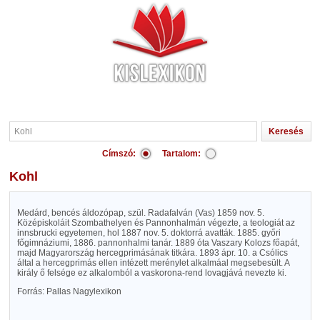
Címszó:
Tartalom:
Kohl
Medárd, bencés áldozópap, szül. Radafalván (Vas) 1859 nov. 5.
Középiskoláit Szombathelyen és Pannonhalmán végezte, a teologiát az
innsbrucki egyetemen, hol 1887 nov. 5. doktorrá avatták. 1885. győri
főgimnáziumi, 1886. pannonhalmi tanár. 1889 óta Vaszary Kolozs főapát,
majd Magyarország hercegprimásának titkára. 1893 ápr. 10. a Csólics
által a hercegprimás ellen intézett merénylet alkalmáal megsebesült. A
király ő felsége ez alkalomból a vaskorona-rend lovagjává nevezte ki.
Forrás: Pallas Nagylexikon