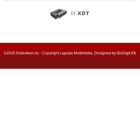
©2026 Kislexikon.hu - Copyright Lapoda Multimédia, Designed by BioDigit Kft.