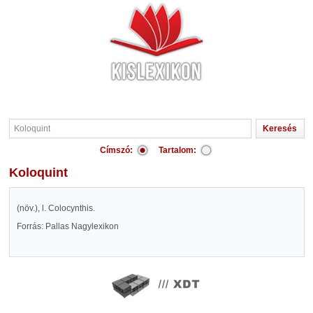
Címszó:
Tartalom:
Koloquint
(növ.), l. Colocynthis.
Forrás: Pallas Nagylexikon