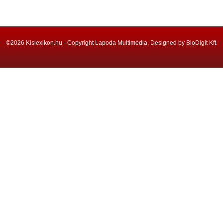
©2026 Kislexikon.hu - Copyright Lapoda Multimédia, Designed by BioDigit Kft.