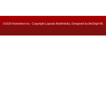
©2026 Kislexikon.hu - Copyright Lapoda Multimédia, Designed by BioDigit Kft.