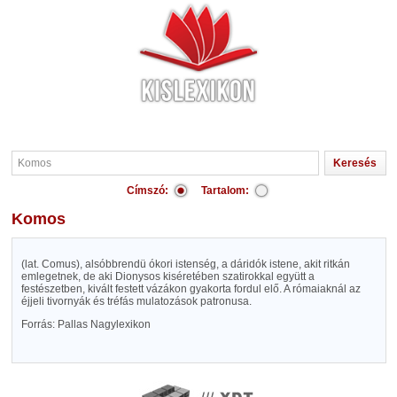
Címszó:
Tartalom:
Komos
(lat. Comus), alsóbbrendü ókori istenség, a dáridók istene, akit ritkán
emlegetnek, de aki Dionysos kiséretében szatirokkal együtt a
festészetben, kivált festett vázákon gyakorta fordul elő. A rómaiaknál az
éjjeli tivornyák és tréfás mulatozások patronusa.
Forrás: Pallas Nagylexikon