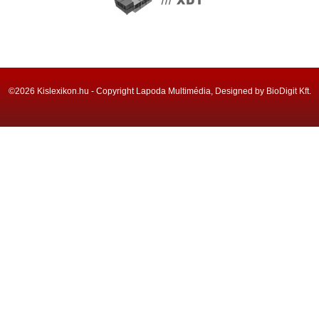
©2026 Kislexikon.hu - Copyright Lapoda Multimédia, Designed by BioDigit Kft.