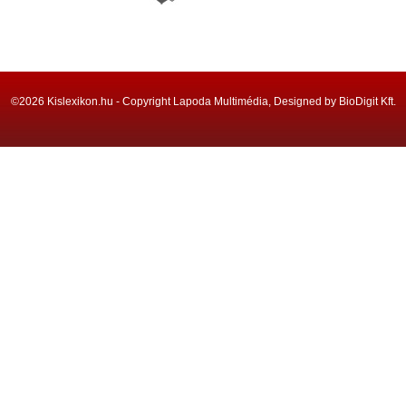
©2026 Kislexikon.hu - Copyright Lapoda Multimédia, Designed by BioDigit Kft.