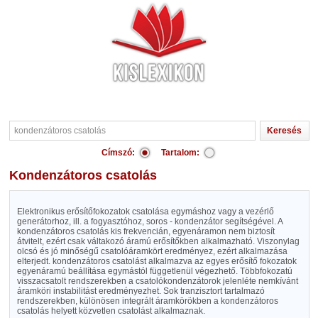
Címszó:
Tartalom:
kondenzátoros csatolás
Elektronikus erősítőfokozatok csatolása egymáshoz vagy a vezérlő
generátorhoz, ill. a fogyasztóhoz, soros - kondenzátor segítségével. A
kondenzátoros csatolás kis frekvencián, egyenáramon nem biztosít
átvitelt, ezért csak váltakozó áramú erősítőkben alkalmazható. Viszonylag
olcsó és jó minőségű csatolóáramkört eredményez, ezért alkalmazása
elterjedt. kondenzátoros csatolást alkalmazva az egyes erősítő fokozatok
egyenáramú beállítása egymástól függetlenül végezhető. Többfokozatú
visszacsatolt rendszerekben a csatolókondenzátorok jelenléte nemkívánt
áramköri instabilitást eredményezhet. Sok tranzisztort tartalmazó
rendszerekben, különösen integrált áramkörökben a kondenzátoros
csatolás helyett közvetlen csatolást alkalmaznak.