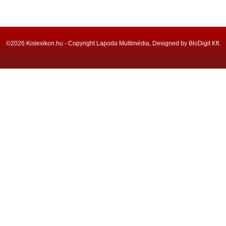
©2026 Kislexikon.hu - Copyright Lapoda Multimédia, Designed by BioDigit Kft.