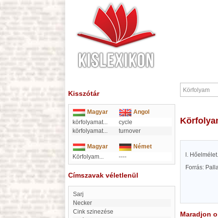
Kisszótár
Magyar
Angol
Körfoly
körfolyamat
...
cycle
körfolyamat
...
turnover
Magyar
Német
l. Hőelmélet
Körfolyam...
----
Forrás: Pal
Címszavak véletlenül
Sarj
Necker
Cink szinezése
Maradjon on