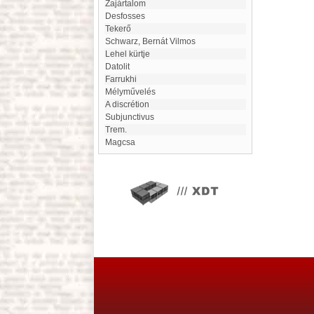
Zajártalom
Desfosses
Tekerő
Schwarz, Bernát Vilmos
Lehel kürtje
Datolit
Farrukhi
Mélyművelés
A discrétion
Subjunctivus
trem.
Magcsa