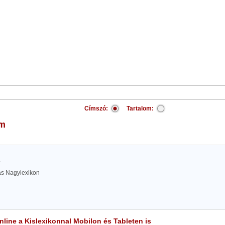
Címszó:
Tartalom:
am
.
las Nagylexikon
line a Kislexikonnal Mobilon és Tableten is