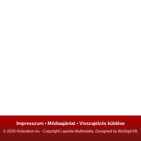
Impresszum
•
Médiaajánlat
•
Visszajelzés küldése
© 2026 Kislexikon.hu - Copyright Lapoda Multimédia, Designed by BioDigit Kft.