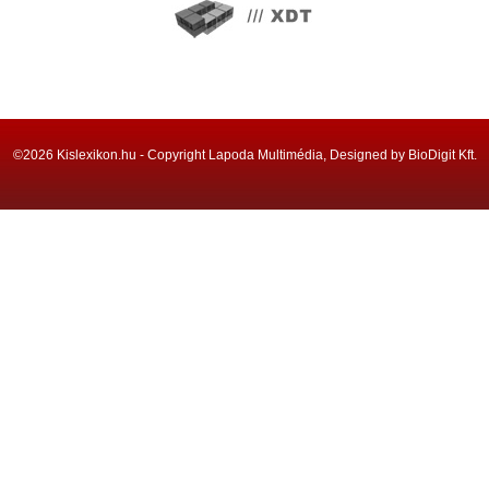
©2026 Kislexikon.hu - Copyright Lapoda Multimédia, Designed by BioDigit Kft.