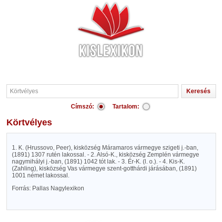
Címszó:
Tartalom:
Körtvélyes
1. K. (Hrussovo, Peer), kisközség Máramaros vármegye szigeti j.-ban,
(1891) 1307 rutén lakossal. - 2. Alsó-K., kisközség Zemplén vármegye
nagymihályi j.-ban, (1891) 1042 tót lak. - 3. Ér-K. (l. o.). - 4. Kis-K.
(Zahling), kisközség Vas vármegye szent-gotthárdi járásában, (1891)
1001 német lakossal.
Forrás: Pallas Nagylexikon