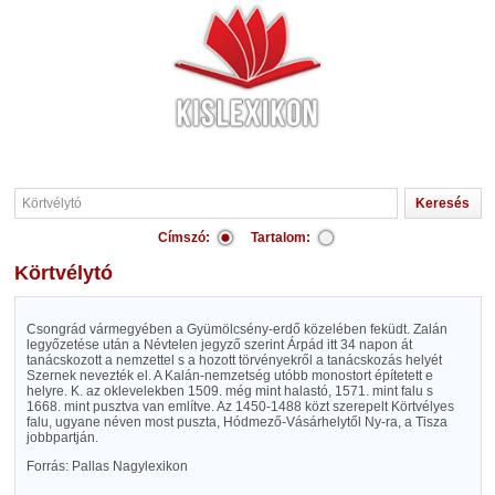
Címszó:
Tartalom:
Körtvélytó
Csongrád vármegyében a Gyümölcsény-erdő közelében feküdt. Zalán
legyőzetése után a Névtelen jegyző szerint Árpád itt 34 napon át
tanácskozott a nemzettel s a hozott törvényekről a tanácskozás helyét
Szernek nevezték el. A Kalán-nemzetség utóbb monostort építetett e
helyre. K. az oklevelekben 1509. még mint halastó, 1571. mint falu s
1668. mint pusztva van említve. Az 1450-1488 közt szerepelt Körtvélyes
falu, ugyane néven most puszta, Hódmező-Vásárhelytől Ny-ra, a Tisza
jobbpartján.
Forrás: Pallas Nagylexikon