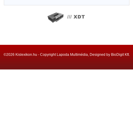
©2026 Kislexikon.hu - Copyright Lapoda Multimédia, Designed by BioDigit Kft.