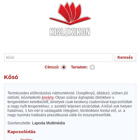
Címszó:
Tartalom:
kősó
Természetes előfordulású nátriumklorid. Üvegfényű, átlátszó, vízben jól
oldódó, kőzetalkotó
ásvány
. Olyan száraz éghajlatú öblökben v.
tengerekben keletkezett, amelyek csak keskeny csatornával kapcsolódtak
a nagy nyílt tengerekhez, v. azoktól teljesen elzáródtak. A kősó sok helyen
hatalmas, 1 km-nél is vastagabb rétegben, tömbökben fordul elő, ui. a
nagy nyomás hatására plasztikussá válik és összepréselődik.
Szerkesztette:
Lapoda Multimédia
Kapcsolódás