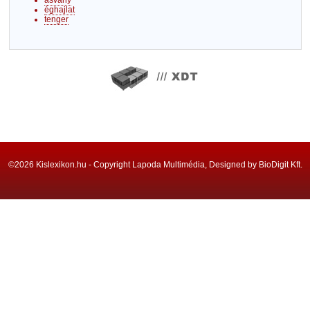
ásvány
éghajlat
tenger
©2026 Kislexikon.hu - Copyright Lapoda Multimédia, Designed by BioDigit Kft.