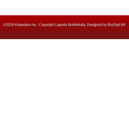
©2026 Kislexikon.hu - Copyright Lapoda Multimédia, Designed by BioDigit Kft.