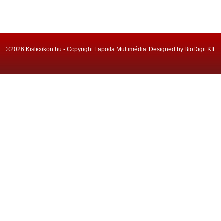
©2026 Kislexikon.hu - Copyright Lapoda Multimédia, Designed by BioDigit Kft.