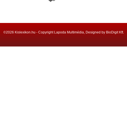
©2026 Kislexikon.hu - Copyright Lapoda Multimédia, Designed by BioDigit Kft.