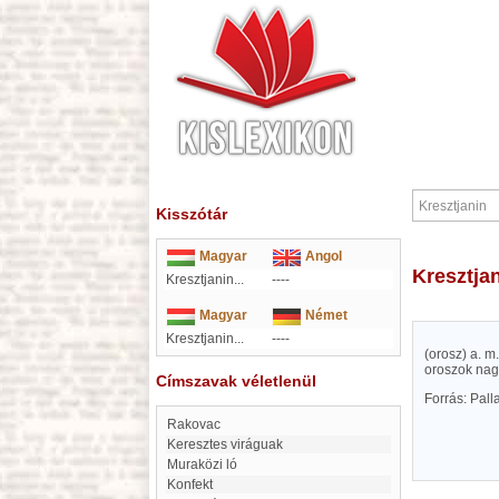
Kisszótár
Magyar
Angol
Kresztja
Kresztjanin...
----
Magyar
Német
Kresztjanin...
----
(orosz) a. m
oroszok nagy
Címszavak véletlenül
Forrás: Pal
Rakovac
Keresztes viráguak
Muraközi ló
Konfekt