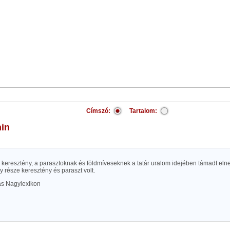
Címszó:
Tartalom:
nin
. keresztény, a parasztoknak és földmíveseknek a tatár uralom idejében támadt el
 része keresztény és paraszt volt.
las Nagylexikon