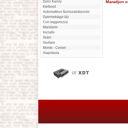
Dolci Károly
Maradjon on
kielboot
Automatikus fázisszabályozás
Gyermekágyi láz
Con leggerezza
Mandarin
iniciatív
Árám
giullare
Monte - Ceneri
Alapiskola