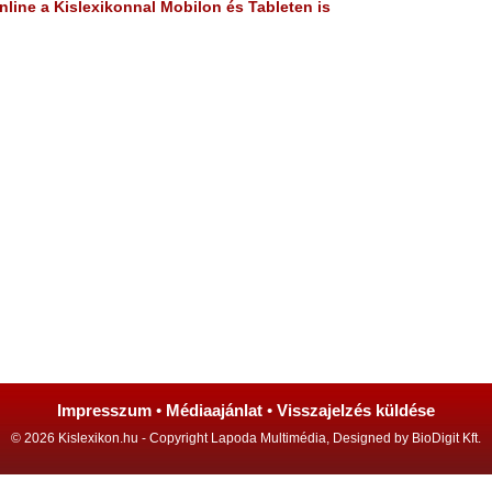
line a Kislexikonnal Mobilon és Tableten is
Impresszum
•
Médiaajánlat
•
Visszajelzés küldése
© 2026 Kislexikon.hu - Copyright Lapoda Multimédia, Designed by BioDigit Kft.