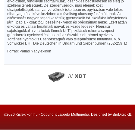
erkölcsüek, rendkivüli szorgalmuak, józanok és becsületesek és elég jó
szellemi tehetségüek. De szegénységök, más elemek közti
elszigeteltségök s anyanyelvöknek iskolában és egyházban való teljes
elhanyagolása következtében a műveltség alacsony fokán állanak. Az
eltótosodás nagyon terjed közöttük; gyermekeik tót iskolákba kénytelenek
járni; papjaik csak tótul beszélnek velök és prédikálnak nekik. Ezért aztán
erkölcsi és vallási fogalmaik naivak és kezdetlegesek. Néprajzi
sajátságukkal a vricskóiak tünnek ki. Tájszólásuk rokon a szepesi
gründnerek nyelvével és hasonlít az északi cseh-német nyelvhez.
Történeti nyomok is Csehországból való településükre mutatnak. V. ö.
Schwicker I. H., Die Deutschen in Ungarn und Siebenbürgen (252-259. l.)
Forrás: Pallas Nagylexikon
©2026 Kislexikon.hu - Copyright Lapoda Multimédia, Designed by BioDigit Kft.