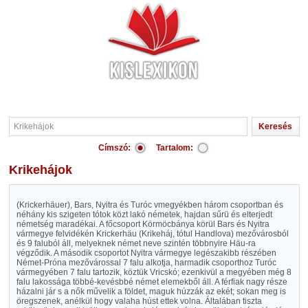
Címszó:
Tartalom:
Krikehájok
(Krickerhäuer), Bars, Nyitra és Turóc vmegyékben három csoportban és
néhány kis szigeten tótok közt lakó németek, hajdan sűrü és elterjedt
németség maradékai. A főcsoport Körmöcbánya körül Bars és Nyitra
vármegye felvidékén Krickerhäu (Krikeháj, tótul Handlova) mezővárosból
és 9 faluból áll, melyeknek német neve szintén többnyire Häu-ra
végződik. A második csoportot Nyitra vármegye legészakibb részében
Német-Próna mezővárossal 7 falu alkotja, harmadik csoporthoz Turóc
vármegyében 7 falu tartozik, köztük Vricskó; ezenkivül a megyében még 8
falu lakossága többé-kevésbbé német elemekből áll. A férfiak nagy része
házalni jár s a nők művelik a földet, maguk húzzák az ekét; sokan meg is
öregszenek, anélkül hogy valaha húst ettek volna. Általában tiszta