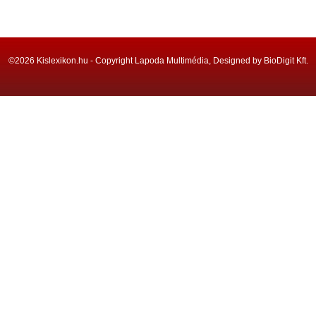
©2026 Kislexikon.hu - Copyright Lapoda Multimédia, Designed by BioDigit Kft.