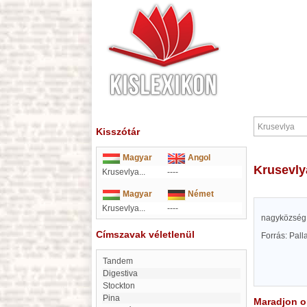
Kisszótár
Magyar
Angol
Krusevly
Krusevlya...
----
Magyar
Német
Krusevlya...
----
nagyközség 
Címszavak véletlenül
Forrás: Pal
Tandem
Digestiva
Stockton
Pina
Maradjon on