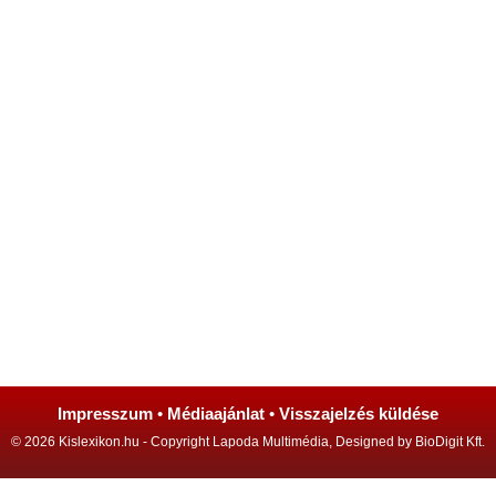
Impresszum
•
Médiaajánlat
•
Visszajelzés küldése
© 2026 Kislexikon.hu - Copyright Lapoda Multimédia, Designed by BioDigit Kft.