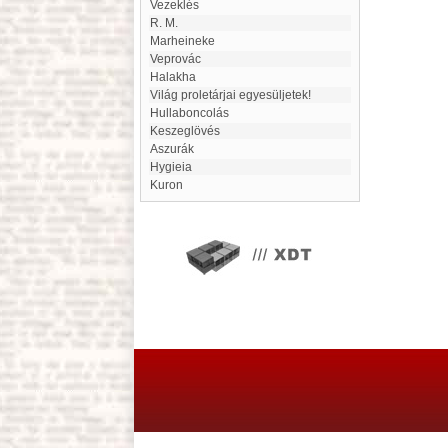
Vezeklés
R. M.
Marheineke
Veprovác
Halakha
Világ proletárjai egyesüljetek!
Hullaboncolás
Keszeglövés
Aszurák
Hygieia
Kuron