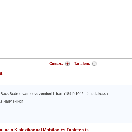
Címszó:
Tartalom:
a
Bács-Bodrog vármegye zombori j.-ban, (1891) 1042 német lakossal.
las Nagylexikon
line a Kislexikonnal Mobilon és Tableten is