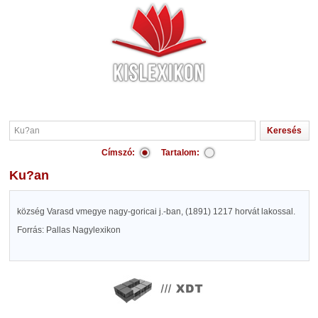
Címszó:
Tartalom:
Ku?an
község Varasd vmegye nagy-goricai j.-ban, (1891) 1217 horvát lakossal.
Forrás: Pallas Nagylexikon