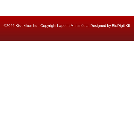
©2026 Kislexikon.hu - Copyright Lapoda Multimédia, Designed by BioDigit Kft.