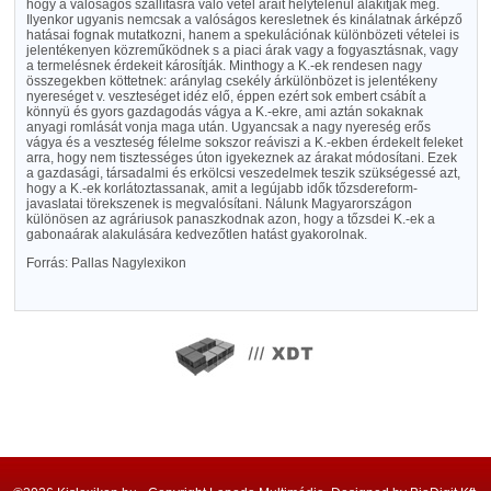
hogy a valóságos szállításra való vétel árait helytelenül alakítják meg.
Ilyenkor ugyanis nemcsak a valóságos keresletnek és kinálatnak árképző
hatásai fognak mutatkozni, hanem a spekulációnak különbözeti vételei is
jelentékenyen közreműködnek s a piaci árak vagy a fogyasztásnak, vagy
a termelésnek érdekeit károsítják. Minthogy a K.-ek rendesen nagy
összegekben köttetnek: aránylag csekély árkülönbözet is jelentékeny
nyereséget v. veszteséget idéz elő, éppen ezért sok embert csábít a
könnyü és gyors gazdagodás vágya a K.-ekre, ami aztán sokaknak
anyagi romlását vonja maga után. Ugyancsak a nagy nyereség erős
vágya és a veszteség félelme sokszor reáviszi a K.-ekben érdekelt feleket
arra, hogy nem tisztességes úton igyekeznek az árakat módosítani. Ezek
a gazdasági, társadalmi és erkölcsi veszedelmek teszik szükségessé azt,
hogy a K.-ek korlátoztassanak, amit a legújabb idők tőzsdereform-
javaslatai törekszenek is megvalósítani. Nálunk Magyarországon
különösen az agráriusok panaszkodnak azon, hogy a tőzsdei K.-ek a
gabonaárak alakulására kedvezőtlen hatást gyakorolnak.
Forrás: Pallas Nagylexikon