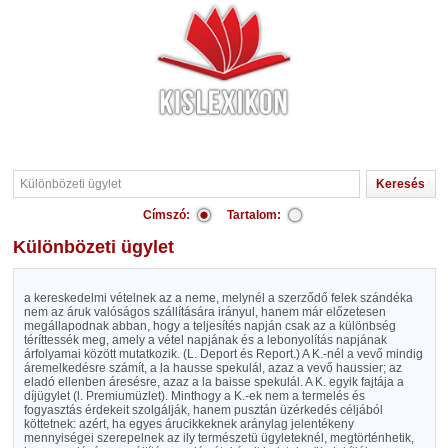
Címszó:
Tartalom:
Különbözeti ügylet
a kereskedelmi vételnek az a neme, melynél a szerződő felek szándéka
nem az áruk valóságos szállítására irányul, hanem már előzetesen
megállapodnak abban, hogy a teljesítés napján csak az a különbség
téríttessék meg, amely a vétel napjának és a lebonyolítás napjának
árfolyamai között mutatkozik. (L. Deport és Report.) A K.-nél a vevő mindig
áremelkedésre számít, a la hausse spekulál, azaz a vevő haussier; az
eladó ellenben áresésre, azaz a la baisse spekulál. A K. egyik fajtája a
díjügylet (l. Premiumüzlet). Minthogy a K.-ek nem a termelés és
fogyasztás érdekeit szolgálják, hanem pusztán üzérkedés céljából
köttetnek: azért, ha egyes árucikkeknek aránylag jelentékeny
mennyiségei szerepelnek az ily természetü ügyleteknél, megtörténhetik,