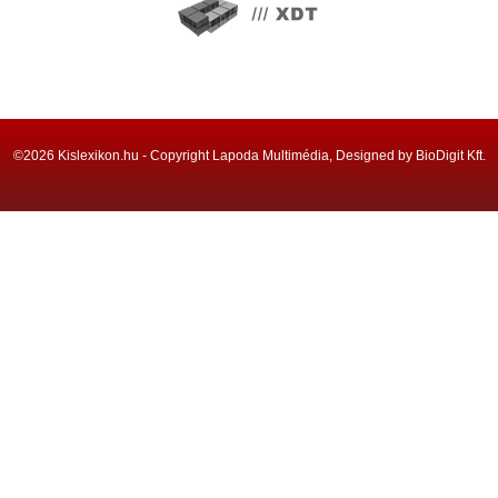
©2026 Kislexikon.hu - Copyright Lapoda Multimédia, Designed by BioDigit Kft.