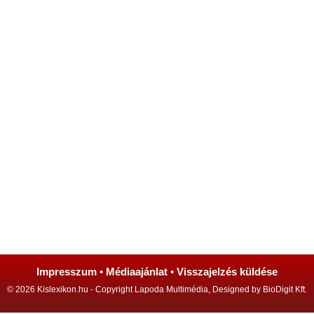
Impresszum
•
Médiaajánlat
•
Visszajelzés küldése
© 2026 Kislexikon.hu - Copyright Lapoda Multimédia, Designed by BioDigit Kft.