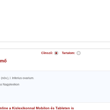
Címszó:
Tartalom:
ermő
 (növ.), l. Inferius ovarium.
las Nagylexikon
line a Kislexikonnal Mobilon és Tableten is