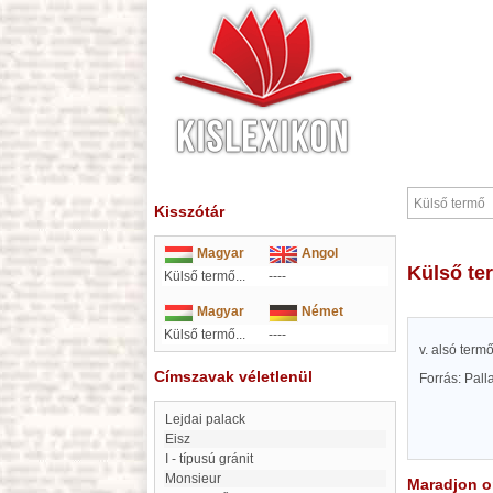
Kisszótár
Magyar
Angol
Külső t
Külső termő...
----
Magyar
Német
Külső termő...
----
v. alsó termő
Címszavak véletlenül
Forrás: Pal
Lejdai palack
eisz
I - típusú gránit
monsieur
Maradjon on