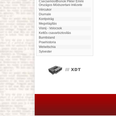
Csecsemőotthonok Pikler Emmi
Országos Módszertani Intézete
Vércukor
Diurnale
Kontyvirág
megvilágítás
Visnij - Volocsok
Kettős csavarbiztosítás
Burntisland
Praehistoria
Welwitschia
Sylvester