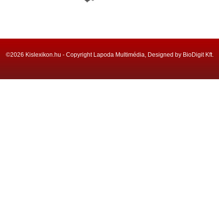
©2026 Kislexikon.hu - Copyright Lapoda Multimédia, Designed by BioDigit Kft.