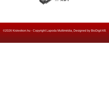
©2026 Kislexikon.hu - Copyright Lapoda Multimédia, Designed by BioDigit Kft.