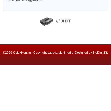
Forrás: Pallas Nagylexikon
©2026 Kislexikon.hu - Copyright Lapoda Multimédia, Designed by BioDigit Kft.