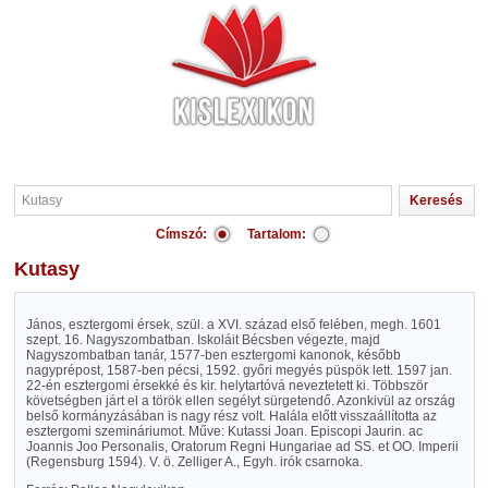
Címszó:
Tartalom:
Kutasy
János, esztergomi érsek, szül. a XVI. század első felében, megh. 1601
szept. 16. Nagyszombatban. Iskoláit Bécsben végezte, majd
Nagyszombatban tanár, 1577-ben esztergomi kanonok, később
nagyprépost, 1587-ben pécsi, 1592. győri megyés püspök lett. 1597 jan.
22-én esztergomi érsekké és kir. helytartóvá neveztetett ki. Többször
követségben járt el a török ellen segélyt sürgetendő. Azonkivül az ország
belső kormányzásában is nagy rész volt. Halála előtt visszaállította az
esztergomi szemináriumot. Műve: Kutassi Joan. Episcopi Jaurin. ac
Joannis Joo Personalis, Oratorum Regni Hungariae ad SS. et OO. Imperii
(Regensburg 1594). V. ö. Zelliger A., Egyh. irók csarnoka.