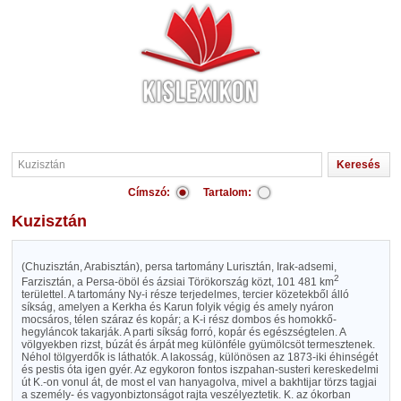
Címszó:
Tartalom:
Kuzisztán
(Chuzisztán, Arabisztán), persa tartomány Lurisztán, Irak-adsemi,
2
Farzisztán, a Persa-öböl és ázsiai Törökország közt, 101 481 km
területtel. A tartomány Ny-i része terjedelmes, tercier közetekből álló
síkság, amelyen a Kerkha és Karun folyik végig és amely nyáron
mocsáros, télen száraz és kopár; a K-i rész dombos és homokkő-
hegyláncok takarják. A parti síkság forró, kopár és egészségtelen. A
völgyekben rizst, búzát és árpát meg különféle gyümölcsöt termesztenek.
Néhol tölgyerdők is láthatók. A lakosság, különösen az 1873-iki éhinségét
és pestis óta igen gyér. Az egykoron fontos iszpahan-susteri kereskedelmi
út K.-on vonul át, de most el van hanyagolva, mivel a bakhtijar törzs tagjai
a személy- és vagyonbiztonságot rajta veszélyeztetik. K. az ókorban