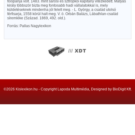
főispánja volt. 1483. mint sárosi és sztropkói kapitány vitézkedett. Mátyás
király többször bizta meg fontosabb hadi vállalatokkal is, mely
küldetéseknek mindenha jól felelt meg. - L. György, a család utolsó
férfisarja, 1558 körül halt meg. V. ö. Orbán Balázs, Lábathlan-család
síremléke (Század. 1869, 492. old.).
Forrás: Pallas Nagylexikon
©2026 Kislexikon.hu - Copyright Lapoda Multimédia, Designed by BioDigit Kft.