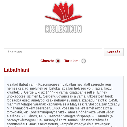
Címszó:
Tartalom:
Lábathlani
-család (lábathlani). Közönségesen Lábatlan név alatt szereplő régi
nemes család, melynek ősi birtoka lábatlan helység volt. Tagjai közül
kitüntek: L. Gergely, ki az 1444-iki várnai csatában esett el. Ennek
unokaöccse, szintén L. Gergely, ugyancsak a várnai ütközetben török
fogságba esett, amelyből csak néhány év mulva szabadulhatott ki. 1458.
már mint Világos várának kapitánya és a Mátyás királytól oda zárt Szilágyi
Mihálynak őreként szerepelt. 1460. Posasin mellett ismét elfogatott a
törököktől, kik Konstantinápolyba vitték, ahol a hóhér keze vetett véget
életének. - L. János, 1459. Trencsén vmegye főispánja. - L. András (a
baranyavármegyei Kis-Harsány és Szt. Tamás után kisharsányi és
szenttamási L.-nak is neveztetett), Zemplén vmegye és a székelyek