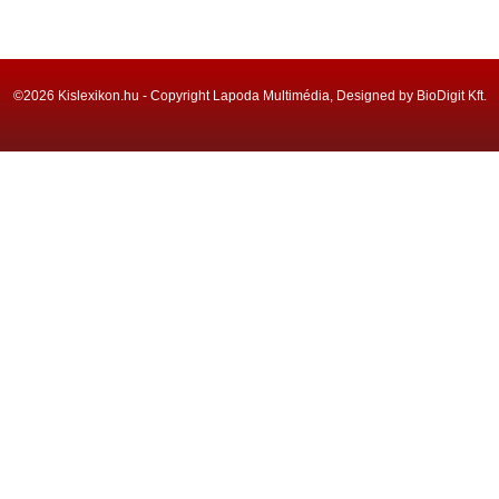
©2026 Kislexikon.hu - Copyright Lapoda Multimédia, Designed by BioDigit Kft.