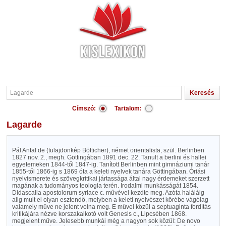
Címszó:
Tartalom:
Lagarde
Pál Antal de (tulajdonkép Bötticher), német orientalista, szül. Berlinben
1827 nov. 2., megh. Göttingában 1891 dec. 22. Tanult a berlini és hallei
egyetemeken 1844-től 1847-ig. Tanított Berlinben mint gimnáziumi tanár
1855-től 1866-ig s 1869 óta a keleti nyelvek tanára Göttingában. Óriási
nyelvismerete és szövegkritikai jártassága által nagy érdemeket szerzett
magának a tudományos teologia terén. Irodalmi munkásságát 1854.
Didascalia apostolorum syriace c. művével kezdte meg. Azóta haláláig
alig mult el olyan esztendő, melyben a keleti nyelvészet körébe vágólag
valamely műve ne jelent volna meg. E művei közül a septuaginta fordítás
kritikájára nézve korszakalkotó volt Genesis c., Lipcsében 1868.
megjelent műve. Jelesebb munkái még a nagyon sok közül: De novo