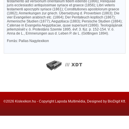
testamento ad versionum orientalium fidem edendo (1866); Reliquiae
juris ecclesiastici antiquissimae syriace et graece (1856); Libri veteris
testamenti apocryphi syriace (1861); Constitutiones apostolorum graece
(1862); Anmerkungen zur griech. Übersetzung d. Proverbien (1863); Die
vier Evangelien arabisch etc. (1864); Der Pentateuch koptisch (1867);
Armenische Studien (1877); Aegyptiaca (1883); Persische Studien (1884);
Catenae in Evangelia Aegyptiacae, quae supersunt (1866). Teologiájának
jellemzését v. ö. Protestáns Szemle 1895. évf. 3. füz. p. 152-154. V. ö.
Anna de L., Erinnerungen aus d. Leben P. de L. (Göttingen 1894).
Forrás: Pallas Nagylexikon
©2026 Kislexikon.hu - Copyright Lapoda Multimédia, Designed by BioDigit Kft.