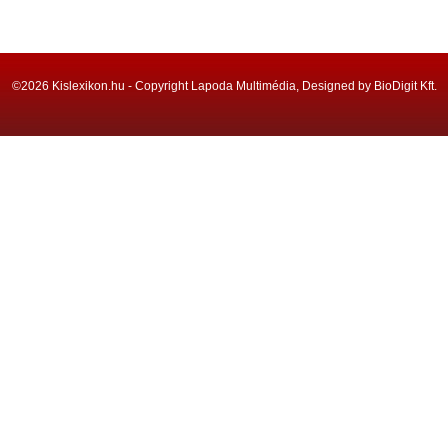
©2026 Kislexikon.hu - Copyright Lapoda Multimédia, Designed by BioDigit Kft.