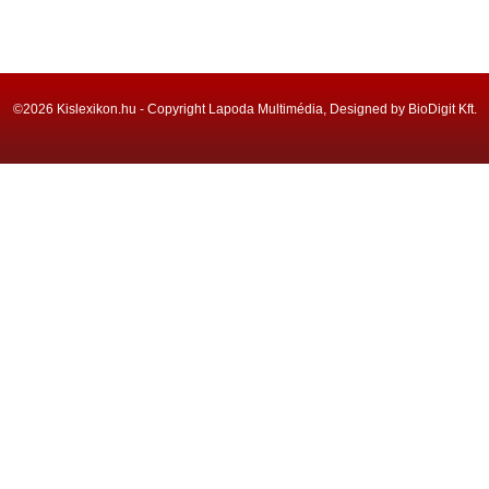
©2026 Kislexikon.hu - Copyright Lapoda Multimédia, Designed by BioDigit Kft.