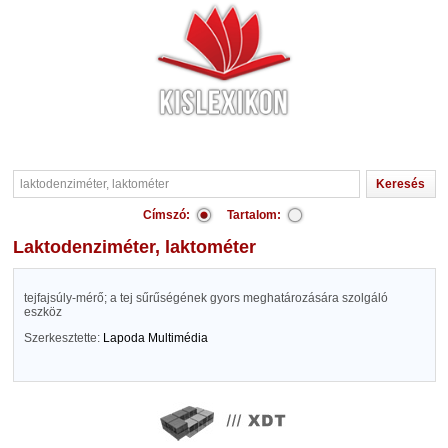
Címszó:
Tartalom:
laktodenziméter, laktométer
tejfajsúly-mérő; a tej sűrűségének gyors meghatározására szolgáló
eszköz
Szerkesztette:
Lapoda Multimédia