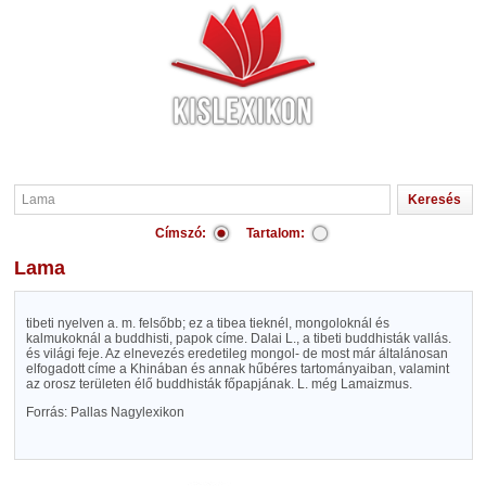
Címszó:
Tartalom:
Lama
tibeti nyelven a. m. felsőbb; ez a tibea tieknél, mongoloknál és
kalmukoknál a buddhisti, papok címe. Dalai L., a tibeti buddhisták vallás.
és világi feje. Az elnevezés eredetileg mongol- de most már általánosan
elfogadott címe a Khinában és annak hűbéres tartományaiban, valamint
az orosz területen élő buddhisták főpapjának. L. még Lamaizmus.
Forrás: Pallas Nagylexikon