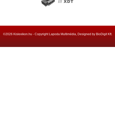
©2026 Kislexikon.hu - Copyright Lapoda Multimédia, Designed by BioDigit Kft.