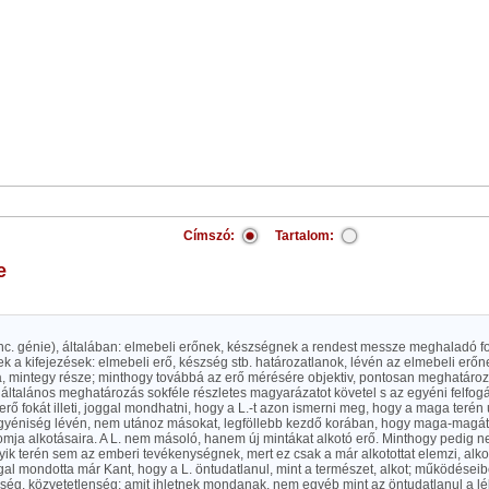
Címszó:
Tartalom:
e
anc. génie), általában: elmebeli erőnek, készségnek a rendest messze meghaladó f
 a kifejezések: elmebeli erő, készség stb. határozatlanok, lévén az elmebeli erőn
a, mintegy része; minthogy továbbá az erő mérésére objektiv, pontosan meghatáro
általános meghatározás sokféle részletes magyarázatot követel s az egyéni felfogás
erő fokát illeti, joggal mondhatni, hogy a L.-t azon ismerni meg, hogy a maga terén új
gyéniség lévén, nem utánoz másokat, legföllebb kezdő korában, hogy maga-magát 
mja alkotásaira. A L. nem másoló, hanem új mintákat alkotó erő. Minthogy pedig ne
gyik terén sem az emberi tevékenységnek, mert ez csak a már alkotottat elemzi, alko
gal mondotta már Kant, hogy a L. öntudatlanul, mint a természet, alkot; működései
ség, közvetetlenség; amit ihletnek mondanak, nem egyéb mint az öntudatlanul a l