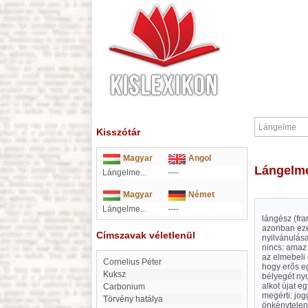
Kisszótár
Magyar
Angol
Lángelm
Lángelme...
----
Magyar
Német
Lángelme...
----
lángész (fr
azonban ezek
Címszavak véletlenül
nyilvánulás
nincs: amaz 
az elmebeli 
Cornelius Péter
hogy erős e
Kuksz
bélyegét nyo
alkot újat e
Carbonium
megérti: jog
Törvény hatálya
önkénytelen