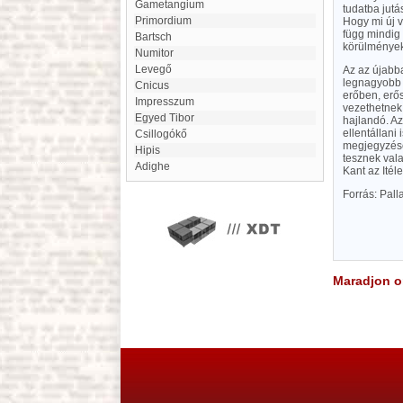
gametangium
tudatba jutá
Primordium
Hogy mi új 
függ mindig 
Bartsch
körülmények
Numitor
levegő
Az az újabba
legnagyobb 
Cnicus
erőben, erő
impresszum
vezethetnek;
Egyed Tibor
hajlandó. A
ellentállani
Csillogókő
megjegyzése
hipis
tesznek vala
Adighe
Kant az Itél
Forrás: Pal
Maradjon on