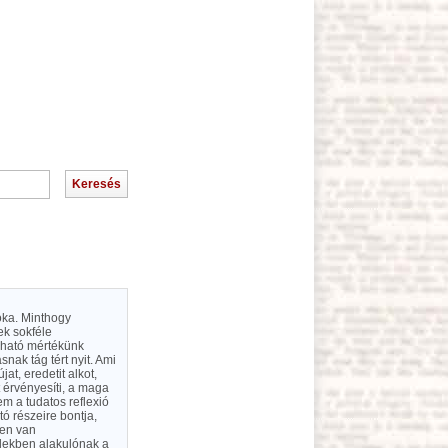
oka. Minthogy
ek sokféle
zható mértékünk
nak tág tért nyit. Ami
at, eredetit alkot,
érvényesíti, a maga
m a tudatos reflexió
tó részeire bontja,
ben van
élekben alakulónak a