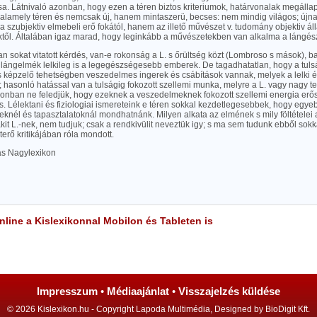
sa. Látnivaló azonban, hogy ezen a téren biztos kriteriumok, határvonalak megállap
valamely téren és nemcsak új, hanem mintaszerü, becses: nem mindig világos; újna
a szubjektiv elmebeli erő fokától, hanem az illető művészet v. tudomány objektiv áll
től. Általában igaz marad, hogy leginkább a művészetekben van alkalma a lángés
n sokat vitatott kérdés, van-e rokonság a L. s őrültség közt (Lombroso s mások), ba
lángelmék lelkileg is a legegészségesebb emberek. De tagadhatatlan, hogy a tul
s képzelő tehetségben veszedelmes ingerek és csábítások vannak, melyek a lelki 
 hasonló hatással van a tulságig fokozott szellemi munka, melyre a L. vagy nagy t
zonban ne feledjük, hogy ezeknek a veszedelmeknek fokozott szellemi energia erő
 is. Lélektani és fiziologiai ismereteink e téren sokkal kezdetlegesebbek, hogy egyeb
knél és tapasztalatoknál mondhatnánk. Milyen alkata az elmének s mily föltételei
kit L.-nek, nem tudjuk; csak a rendkivülit neveztük igy; s ma sem tudunk ebből sokka
eterő kritikájában róla mondott.
las Nagylexikon
line a Kislexikonnal Mobilon és Tableten is
Impresszum
•
Médiaajánlat
•
Visszajelzés küldése
© 2026 Kislexikon.hu - Copyright Lapoda Multimédia, Designed by BioDigit Kft.