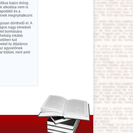
ítása bajos dolog.
k alkotása nem is
apotától és a
znek megnyilatkozni.
josan dönthető el. A
ságos nagy elmebeli
élet bomlására
ehetség inkább
sebben tud
eket ily általános
 az agyvelőnek
l többet, mint amit