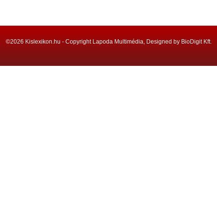
©2026 Kislexikon.hu - Copyright Lapoda Multimédia, Designed by BioDigit Kft.