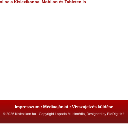
line a Kislexikonnal Mobilon és Tableten is
Impresszum
•
Médiaajánlat
•
Visszajelzés küldése
© 2026 Kislexikon.hu - Copyright Lapoda Multimédia, Designed by BioDigit Kft.