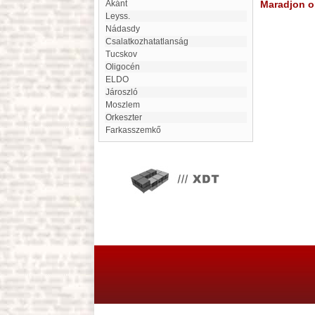
Akánt
Maradjon on
Leyss.
Nádasdy
Csalatkozhatatlanság
Tucskov
oligocén
ELDO
Jároszló
Moszlem
orkeszter
Farkasszemkő