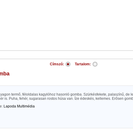
Címszó:
Tartalom:
omba
nyagon termő, féloldalas kagylóhoz hasonló gomba. Szürkésfekete, palaszínű, de l
ér is. Puha, fehér, sugarasan rostos húsa van. Íze édeskés, kellemes. Erősen gomba
te:
Lapoda Multimédia