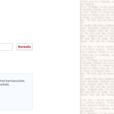
ehet barnásszürke,
illatú.