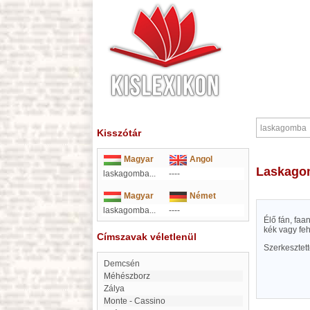
Kisszótár
Magyar
Angol
laskag
laskagomba...
----
Magyar
Német
laskagomba...
----
Élő fán, faa
kék vagy feh
Címszavak véletlenül
Szerkesztet
Demcsén
Méhészborz
Zálya
Monte - Cassino