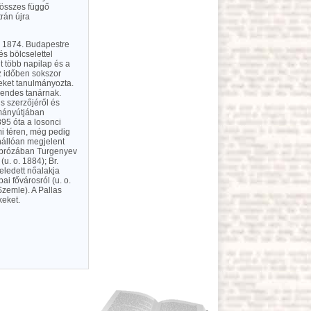
 összes függő
trán újra
n, 1874. Budapestre
és bölcselettel
t több napilap és a
z időben sokszor
veket tanulmányozta.
 rendes tanárnak.
is szerzőjéről és
lmányútjában
895 óta a losonci
mi téren, még pedig
nállóan megjelent
ek prózában Turgenyev
u. o. 1884); Br.
eledett nőalakja
i fővárosról (u. o.
zemle). A Pallas
keket.