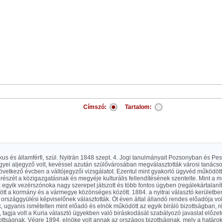
Címszó:
Tartalom:
tikus és államférfi, szül. Nyitrán 1848 szept. 4. Jogi tanulmányait Pozsonyban és Pe
ei aljegyző volt, kevéssel azután szülővárosában megválasztották városi tanácsos
övetkező évcben a váltójegyzői vizsgálatot. Ezentul mint gyakorló ügyvéd működött
észét a közigazgatásnak és megyéje kulturális fellendítésének szentelte. Mint a m
egyik vezérszónoka nagy szerepet játszott és több fontos ügyben (regálekártalanít
tt a kormány és a vármegye közönséges között. 1884. a nyitrai választó kerületb
rszággyülési képviselőnek választották. Öt éven által állandó rendes előadója vol
, ugyanis ismételten mint előadó és elnök működött az egyik biráló bizottságban, ré
tagja volt a Kuria választó ügyekben való biráskodását szabályozó javaslat előzet
zottságnak. Végre 1894. elnöke volt annak az országos bizottságnak, mely a határok