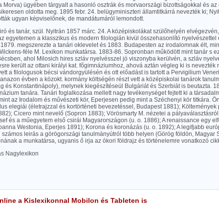
a Morva) ügyében tárgyalt a hasonló osztrák és morvaországi bizottságokkal és az
ikeresen oldotta meg. 1895 febr. 24. belügyminiszteri államtitkárrá nevezték ki; Nyi
tták ugyan képviselőnek, de mandátumáról lemondott.
, iró és tanár, szül. Nyitrán 1857 márc. 24. A középiskolákat szülőhelyén elvégezvé
 az egyetemen a klasszikus és modern filologián kivül összehasonlító nyelvészettel 
. 1879. megszerezte a tanári oklevelet és 1883. Budapesten az irodalomnak élt, min
lckens-féle M. Lexikon munkatársa. 1883-86. Sopronban működött mint tanár s e
écsben, ahol Milosich hires szláv nyelvésszel jó viszonyba kerülvén, a szláv nyel
sre került az ottani királyi kat. főgimnáziumhoz, ahová aztán végleg ki is nevezték
vett a filologusok bécsi vándorgyülésén és ott előadást is tartott a Pervigilium Vener
yanazon évben a közokt. kormány költségén részt vett a középiskolai tanárok tanu
 és Konstantinápoly), melynek kiegészítéseül Bulgáriát és Szerbiát is beutazta. 1
názium tanára. Tanári foglalkozása mellett nagy tevékenységet fejtett ki a társadal
nt az Irodalom és művészeti kör, Eperjesen pedig mint a Széchenyi kör titkára. Ö
lus elegiái (életrajzzal és kortörténeti bevezetéssel, Budapest 1881); Költemény
1882); Cicero mint nevelő (Sopron 1883); Vörösmarty M. nézetei a pályaválasztásról (
ef és a műegyetem első csirái Magyarországon (u. o. 1886); A renaissance egy elf
oanna Westonia, Eperjes 1891); Korona és koronázás (u. o. 1892); A legifjabb európa
l számos leirás a görögországi tanulmányútról több helyen (Görög földön, Magyar S
ának a munkatársa, ugyanis ő irja az ókori földrajz és történelemre vonatkozó cik
las Nagylexikon
line a Kislexikonnal Mobilon és Tableten is