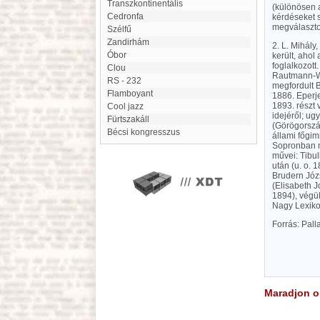
Transzkontinentális
(különösen 
Cedronfa
kérdéseket s
megválaszto
Szélfű
Zandirhám
2. L. Mihály
Óbor
került, ahol
foglalkozott
clou
Rautmann-Wi
RS - 232
megfordult B
flamboyant
1886. Eperje
1893. részt 
cool jazz
idejéről; ug
Fürtszakáll
(Görögország
Bécsi kongresszus
állami főgim
Sopronban mi
művei: Tibul
után (u. o. 
Brudern Józs
(Elisabeth J
1894), végü
Nagy Lexikon
Forrás: Pal
Maradjon on