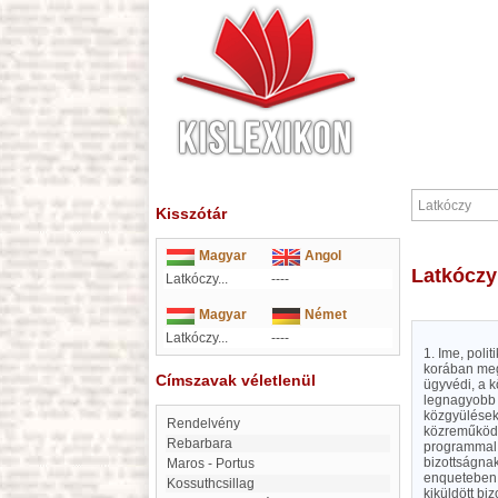
Kisszótár
Magyar
Angol
Latkóczy
Latkóczy...
----
Magyar
Német
Latkóczy...
----
1. Ime, poli
korában megy
Címszavak véletlenül
ügyvédi, a k
legnagyobb r
közgyülések 
Rendelvény
közreműködö
Rebarbara
programmal o
bizottságnak
Maros - Portus
enqueteben, 
Kossuthcsillag
kiküldött bi