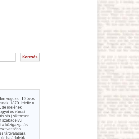
sten végezte, 19 éves
nak. 1870. letette a
, de idejének
egyei és városi
ás stb.) sikeresen
en szabadelvü
t a közigazgatási
szt vett több
es tárgyalására
 és határfolyók