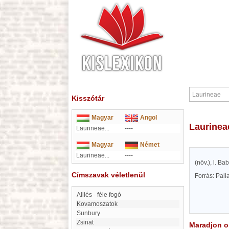
Kisszótár
Magyar
Angol
Laurinea
Laurineae...
----
Magyar
Német
Laurineae...
----
(növ.), l. Ba
Címszavak véletlenül
Forrás: Pal
Alliés - féle fogó
Kovamoszatok
Sunbury
Zsinat
Maradjon on