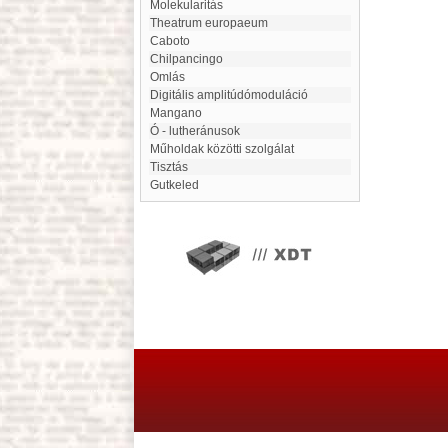
molekularitás
Theatrum europaeum
Caboto
Chilpancingo
Omlás
Digitális amplitúdómoduláció
Mangano
Ó - lutheránusok
műholdak közötti szolgálat
Tisztás
Gutkeled