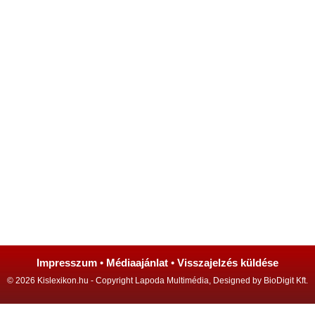
Impresszum
•
Médiaajánlat
•
Visszajelzés küldése
© 2026 Kislexikon.hu - Copyright Lapoda Multimédia, Designed by BioDigit Kft.