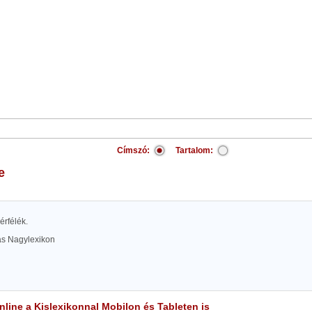
Címszó:
Tartalom:
e
bérfélék.
las Nagylexikon
line a Kislexikonnal Mobilon és Tableten is