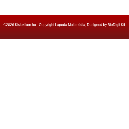
©2026 Kislexikon.hu - Copyright Lapoda Multimédia, Designed by BioDigit Kft.