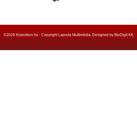
©2026 Kislexikon.hu - Copyright Lapoda Multimédia, Designed by BioDigit Kft.