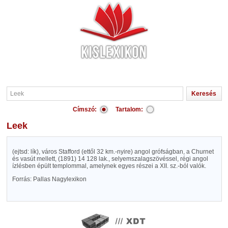
Címszó:
Tartalom:
Leek
(ejtsd: lík), város Stafford (ettől 32 km.-nyire) angol grófságban, a Churnet
és vasút mellett, (1891) 14 128 lak., selyemszalagszövéssel, régi angol
ízlésben épült templommal, amelynek egyes részei a XII. sz.-ból valók.
Forrás: Pallas Nagylexikon