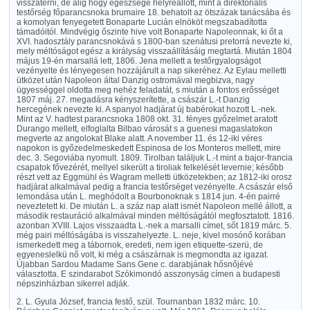
visszatérni, de alig hogy egészsége helyreállott, mint a direktoriális
testőrség főparancsnoka brumaire 18. behatolt az ötszázak tanácsába és
a komolyan fenyegetett Bonaparte Lucián elnököt megszabadította
támadóitól. Mindvégig őszinte hive volt Bonaparte Napoleonnak, ki őt a
XVI. hadosztály parancsnokává s 1800-ban szenátusi pretorrá nevezte ki,
mely méltóságot egész a királyság visszaállításáig megtartá. Miután 1804
május 19-én marsallá lett, 1806. Jena mellett a testőrgyalogságot
vezényelte és lényegesen hozzájárult a nap sikeréhez. Az Eylau melletti
ütközet után Napoleon által Danzig ostromával megbizva, nagy
ügyességgel oldotta meg nehéz feladatát, s miután a fontos erősséget
1807 máj. 27. megadásra kényszerítette, a császár L.-t Danzig
hercegének nevezte ki. A spanyol hadjárat új babérokat hozott L.-nek.
Mint az V. hadtest parancsnoka 1808 okt. 31. fényes győzelmet aratott
Durango mellett, elfoglalta Bilbao városát s a guenesi magaslatokon
megverte az angolokat Blake alatt. A november 11. és 12-iki véres
napokon is győzedelmeskedett Espinosa de los Monteros mellett, mire
dec. 3. Segoviába nyomult. 1809. Tirolban találjuk L.-t mint a bajor-francia
csapatok fővezérét, mellyel sikerült a tiroliak felkelését levernie; később
részt vett az Eggmühl és Wagram melletti ütközetekben; az 1812-iki orosz
hadjárat alkalmával pedig a francia testőrséget vezényelte. A császár első
lemondása után L. meghódolt a Bourbonoknak s 1814 jun. 4-én pairré
neveztetett ki. De miután L. a száz nap alatt ismét Napoleon mellé állott, a
második restauráció alkalmával minden méltóságától megfosztatott. 1816.
azonban XVIII. Lajos visszaadta L.-nek a marsalli címet, sőt 1819 márc. 5.
még pairi méltóságába is visszahelyezte. L. neje, kivel mosónő korában
ismerkedett meg a tábornok, eredeti, nem igen etiquette-szerü, de
egyeneslelkü nő volt, ki még a császárnak is megmondta az igazat.
Újabban Sardou Madame Sans Gene c. darabjának hősnőjévé
választotta. E szindarabot Szókimondó asszonyság címen a budapesti
népszinházban sikerrel adják.
2. L. Gyula József, francia festő, szül. Tournanban 1832 márc. 10.