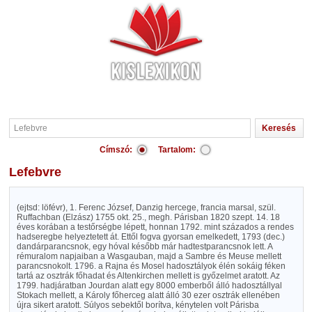
Címszó:
Tartalom:
Lefebvre
(ejtsd: löfévr), 1. Ferenc József, Danzig hercege, francia marsal, szül.
Ruffachban (Elzász) 1755 okt. 25., megh. Párisban 1820 szept. 14. 18
éves korában a testőrségbe lépett, honnan 1792. mint százados a rendes
hadseregbe helyeztetett át. Ettől fogva gyorsan emelkedett, 1793 (dec.)
dandárparancsnok, egy hóval később már hadtestparancsnok lett. A
rémuralom napjaiban a Wasgauban, majd a Sambre és Meuse mellett
parancsnokolt. 1796. a Rajna és Mosel hadosztályok élén sokáig féken
tartá az osztrák főhadat és Altenkirchen mellett is győzelmet aratott. Az
1799. hadjáratban Jourdan alatt egy 8000 emberből álló hadosztállyal
Stokach mellett, a Károly főherceg alatt álló 30 ezer osztrák ellenében
újra sikert aratott. Súlyos sebektől borítva, kénytelen volt Párisba